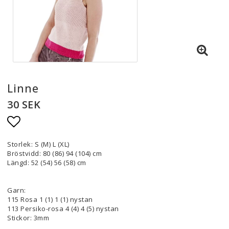
Linne
30 SEK
Lägg till i favoritlistan
Storlek: S (M) L (XL)
Bröstvidd: 80 (86) 94 (104) cm
Längd: 52 (54) 56 (58) cm
Garn:
115 Rosa 1 (1) 1 (1) nystan
113 Persiko-rosa 4 (4) 4 (5) nystan
Stickor: 3mm