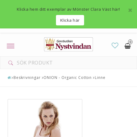
Klicka hem ditt exemplar av Mönster Clara Väst här!
Klicka här
0
Toggle
navigation
DIN VARUKORG ÄR TOM
Beskrivningar
ONION - Organic Cotton
Linne