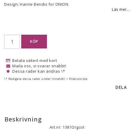
Design: Hanne Bendix for ONION
Läs mer...
KÖP
Betala säkert med kort
Maila oss, vi svarar snabbt!
Dessa rader kan ändras \*
\* Redigera dessa rader under Innehåll > Produktsida
DELA
Beskrivning
Art.nr: 1381Orgcot