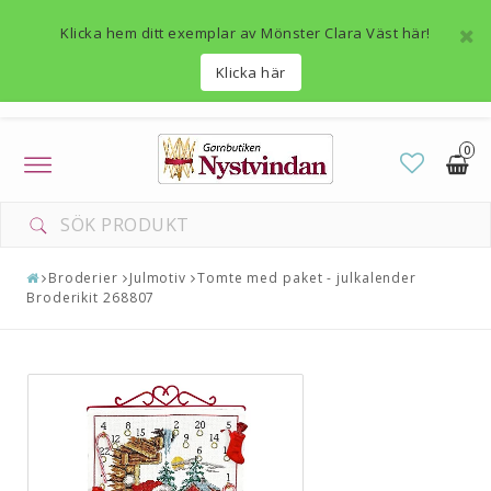
Klicka hem ditt exemplar av Mönster Clara Väst här!
Klicka här
0
Toggle
navigation
Broderier
Julmotiv
Tomte med paket - julkalender
Broderikit 268807