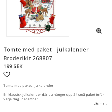
Tomte med paket - julkalender
Broderikit 268807
199 SEK
Lägg till i favoritlistan
Tomte med paket - julkalender
En klassisk julkalender där du hänger upp 24 små paket inför
varje dag i december.
Läs mer...