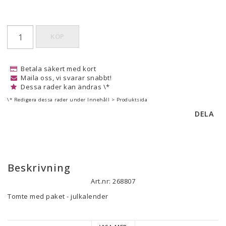
KÖP
Betala säkert med kort
Maila oss, vi svarar snabbt!
Dessa rader kan ändras \*
\* Redigera dessa rader under Innehåll > Produktsida
DELA
Beskrivning
Art.nr: 268807
Tomte med paket - julkalender

En klassisk julkalender där du hänger upp 24 små paket inför 