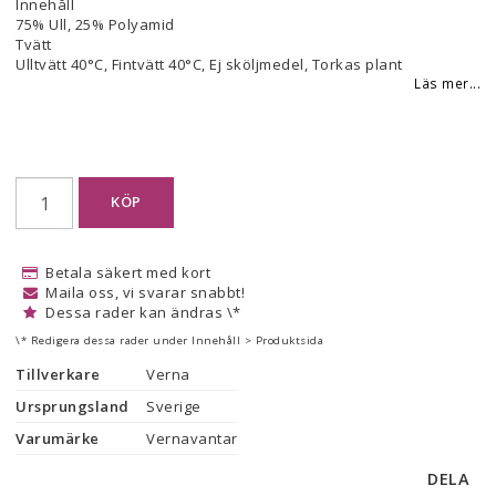
Innehåll
75% Ull, 25% Polyamid
Tvätt
Ulltvätt 40°C, Fintvätt 40°C, Ej sköljmedel, Torkas plant
Läs mer...
KÖP
Betala säkert med kort
Maila oss, vi svarar snabbt!
Dessa rader kan ändras \*
\* Redigera dessa rader under Innehåll > Produktsida
Tillverkare
Verna
Ursprungsland
Sverige
Varumärke
Vernavantar
DELA