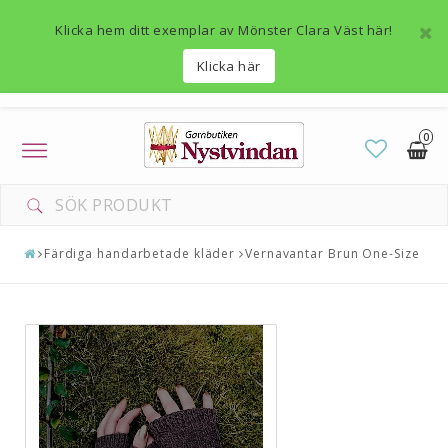
Klicka hem ditt exemplar av Mönster Clara Väst här!
Klicka här
0
Toggle
navigation
Färdiga handarbetade kläder
Vernavantar Brun One-Size