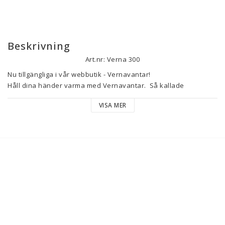
Beskrivning
Art.nr: Verna 300
Nu tillgängliga i vår webbutik - Vernavantar! 

Håll dina händer varma med Vernavantar.  Så kallade 
torgvantar eller halvvantar.

VISA MER
Vernavantar är tillverkade av slitstark och hållbar ull och 
polyamid som säkerställer att de håller länge. Den 
ergonomiska designen ger dig en bekväm passform och 
rörelsefrihet för dina händer. 

Beställ dina Vernavantar idag

Innehåll

75% Ull, 25% Polyamid

Tvätt
