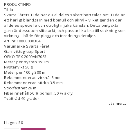
Lägg till i favoritlistan
PRODUKTINFO
Tilda
Svarta Fårets Tilda har du alldeles säkert hört talas om! Tilda är
ett härligt blandgarn med bomull och akryl – vilket ger den där
alldeles speciella och otroligt mjuka känslan. Detta omtyckta
garn är dessutom slitstarkt, och passar lika bra till stickning som
virkning – både för plagg och inredningsdetaljer.
Art. nr 10000000304
Varumärke Svarta Fåret
Garnviktsgrupp Sport
OEKO-TEX 2009AN7083
Meter per nystan 150 m
Nystanvikt 50 g
Meter per 100 g 300 m
Rekommenderad virknål 3 mm
Rekommenderad sticka 3.5 mm
Stickfasthet 26 m
Fiberinnehåll 50 % bomull, 50 % akryl
Tvättråd 40 grader
Läs mer...
I lager: 50