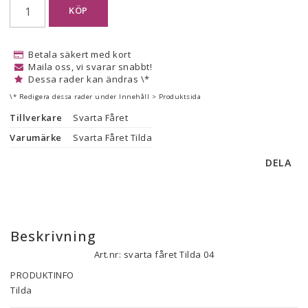
KÖP
Betala säkert med kort
Maila oss, vi svarar snabbt!
Dessa rader kan ändras \*
\* Redigera dessa rader under Innehåll > Produktsida
Tillverkare
Svarta Fåret
Varumärke
Svarta Fåret Tilda
DELA
Beskrivning
Art.nr: svarta fåret Tilda 04
PRODUKTINFO

Tilda

Svarta Fårets Tilda har du alldeles säkert hört talas om! Tilda är 