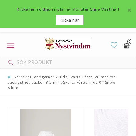
Klicka hem ditt exemplar av Mönster Clara Väst här!
Klicka här
0
Toggle
navigation
Garner
Blandgarner
Tilda Svarta Fåret, 26 maskor
stickfasthet stickor 3,5 mm
Svarta Fåret Tilda 04 Snow
White