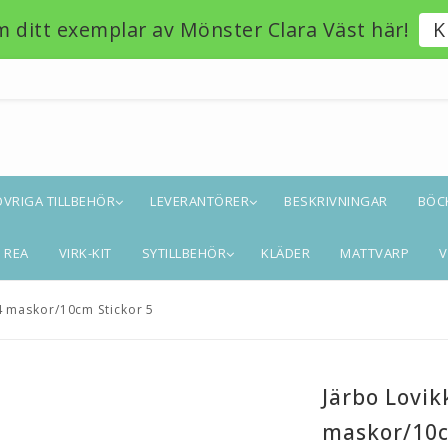
m ditt exemplar av Mönster Clara Väst här!
K
ÖVRIGA TILLBEHÖR
LEVERANTÖRER
BESKRIVNINGAR
BÖC
REA
VIRK-KIT
SYTILLBEHÖR
KLÄDER
MATTVARP
V
4 maskor/10cm Stickor 5
Järbo Lovik
maskor/10c