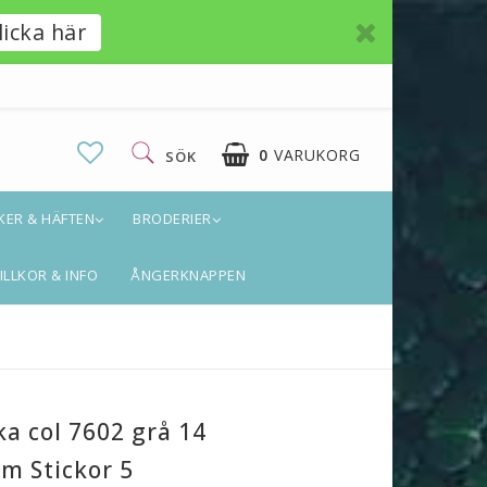
licka här
0
VARUKORG
SÖK
KER & HÄFTEN
BRODERIER
ILLKOR & INFO
ÅNGERKNAPPEN
ka col 7602 grå 14
m Stickor 5