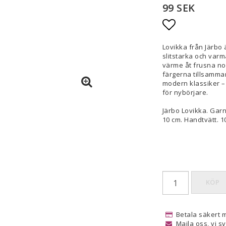
99 SEK
Lägg till i
Lovikka från Järbo 
slitstarka och varm
värme åt frusna nor
färgerna tillsamman
modern klassiker – 
för nybörjare.
Järbo Lovikka. Garn
10 cm. Handtvätt. 10
KÖP
Betala säkert 
Maila oss, vi s