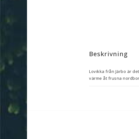
Beskrivning
Lovikka från Järbo är de
värme åt frusna nordbor 
modern klassiker – lika r
Järbo Lovikka. Garn av 10