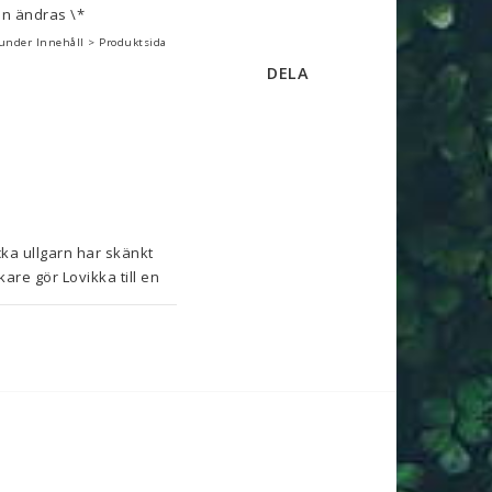
n ändras \*
 under Innehåll > Produktsida
DELA
ka ullgarn har skänkt 
re gör Lovikka till en 
 m).