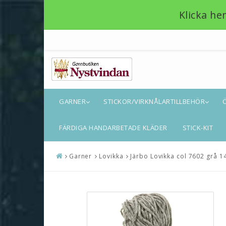
Klicka he
GARNER
STICKOR/VIRKNÅLARTILLBEHÖR
FÄRDIGA HANDARBETADE KLÄDER
STICK-KIT
Garner
Lovikka
Järbo Lovikka col 7602 grå 1