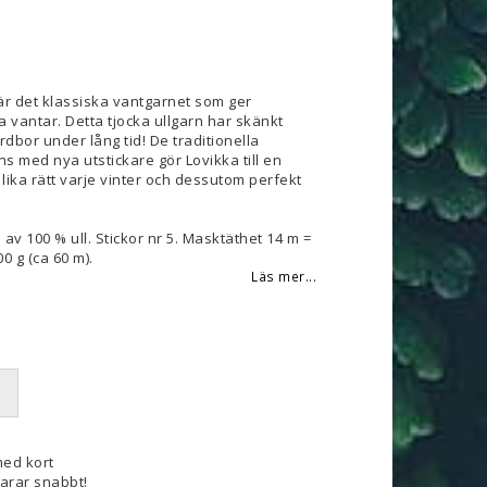
 favoritlistan
är det klassiska vantgarnet som ger
a vantar. Detta tjocka ullgarn har skänkt
dbor under lång tid! De traditionella
s med nya utstickare gör Lovikka till en
lika rätt varje vinter och dessutom perfekt
 av 100 % ull. Stickor nr 5. Masktäthet 14 m =
0 g (ca 60 m).
Läs mer...
med kort
varar snabbt!