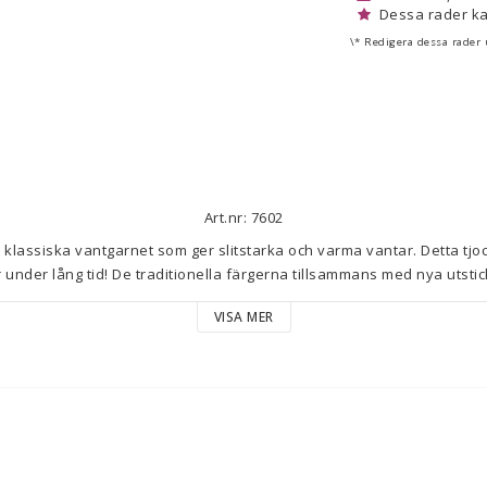
Dessa rader ka
\* Redigera dessa rader
Art.nr: 7602
t klassiska vantgarnet som ger slitstarka och varma vantar. Detta tjoc
under lång tid! De traditionella färgerna tillsammans med nya utsticka
ätt varje vinter och dessutom perfekt för nybörjare.

VISA MER
0 % ull. Stickor nr 5. Masktäthet 14 m = 10 cm. Handtvätt. 100 g (ca 60