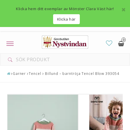
Klicka hem ditt exemplar av Mönster Clara Väst här!
Klicka här
0
Toggle
navigation
Garner
Tencel
Billund – barntröja Tencel Blow 393054