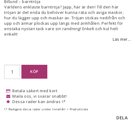
Lägg till i favoritlistan
Billund – barntröja
Världens enklaste barntröja? Japp, här är den! Till den här
tröjan är det enda du behöver kunna räta och aviga maskor,
hur du lägger upp och maskar av. Tröjan stickas nedifrån och
upp och ärmar plockas upp längs med ärmhålen. Perfekt för
enstaka nystan tack vare sin randning! Enkelt och kul helt
enkelt!
Läs mer...
KÖP
Betala säkert med kort
Maila oss, vi svarar snabbt!
Dessa rader kan ändras \*
\* Redigera dessa rader under Innehåll > Produktsida
DELA