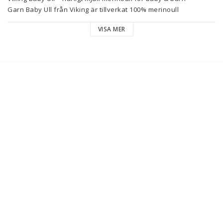
Garn Baby Ull från Viking är tillverkat 100% merinoull 
superwash med ursprung från Sydamerika. Garnet är 
VISA MER
fantastiskt mjukt och optimalt för babykläder och tunnare plagg 
för damer och herrar. Möt sommaren med stil och vackra 
färger! Merinoullen är 100% mulesing-fri– vilket Viking ställer 
hårda krav på från sin leverantör. Superwash-behandlingen 
innebär att ullen tål maskintvätt. Fakta om garnet: Tillverkat av 
100% merinoull. Nystanet innehåller ca 150 meter. Stickor 3 mm. 
Stickfasthet 28 m = 10 cm. Tvättråd 40°C fintvätt, ej sköljmedel.
