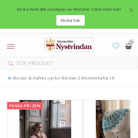
Klicka hem ditt exemplar av Mönster Clara Väst här!
Klicka här
0
Toggle
navigation
Böcker & Häften
Järbo Nordan 2 Mönsterhäfte-18
PASSA PÅ! 25%