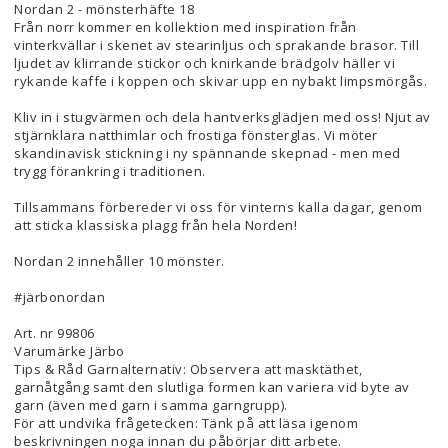
Nordan 2 - mönsterhäfte 18
Från norr kommer en kollektion med inspiration från
vinterkvällar i skenet av stearinljus och sprakande brasor. Till
ljudet av klirrande stickor och knirkande brädgolv häller vi
rykande kaffe i koppen och skivar upp en nybakt limpsmörgås. ​
Kliv in i stugvärmen och dela hantverksglädjen med oss! Njut av
stjärnklara natthimlar och frostiga fönsterglas. Vi möter
skandinavisk stickning i ny spännande skepnad - men med
trygg förankring i traditionen.​
Tillsammans förbereder vi oss för vinterns kalla dagar, genom
att sticka klassiska plagg från hela Norden!
Nordan 2 innehåller 10 mönster.
#järbonordan
Art. nr 99806
Varumärke Järbo
Tips & Råd Garnalternativ: Observera att masktäthet,
garnåtgång samt den slutliga formen kan variera vid byte av
garn (även med garn i samma garngrupp).
För att undvika frågetecken: Tänk på att läsa igenom
beskrivningen noga innan du påbörjar ditt arbete.