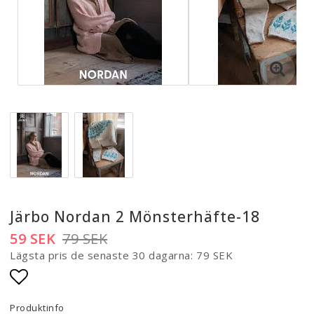
Järbo Nordan 2 Mönsterhäfte-18
59 SEK
79 SEK
Lägsta pris de senaste 30 dagarna
79 SEK
Lägg till i favoritlistan
Produktinfo