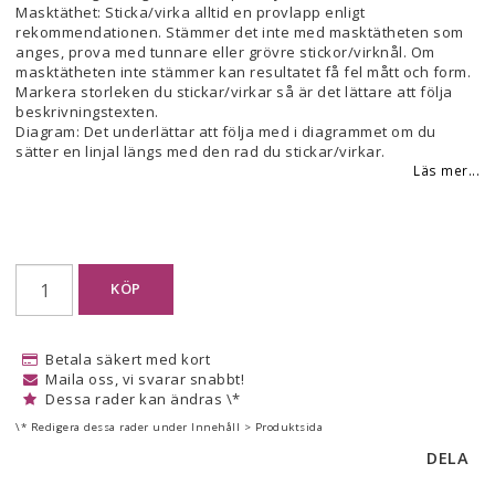
Masktäthet: Sticka/virka alltid en provlapp enligt
rekommendationen. Stämmer det inte med masktätheten som
anges, prova med tunnare eller grövre stickor/virknål. Om
masktätheten inte stämmer kan resultatet få fel mått och form.
Markera storleken du stickar/virkar så är det lättare att följa
beskrivningstexten.
Diagram: Det underlättar att följa med i diagrammet om du
sätter en linjal längs med den rad du stickar/virkar.
Läs mer...
KÖP
Betala säkert med kort
Maila oss, vi svarar snabbt!
Dessa rader kan ändras \*
\* Redigera dessa rader under Innehåll > Produktsida
DELA