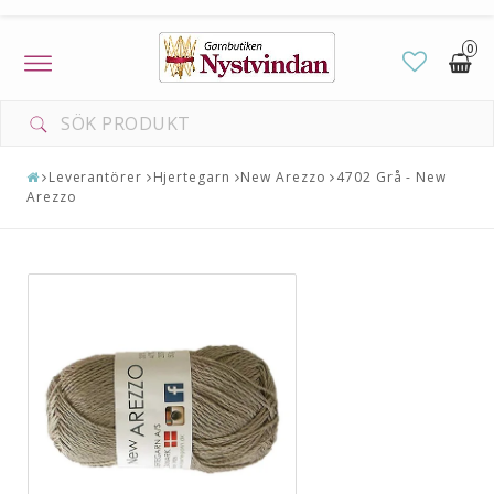
0
Toggle
navigation
DIN VARUKORG ÄR TOM
Leverantörer
Hjertegarn
New Arezzo
4702 Grå - New
Arezzo