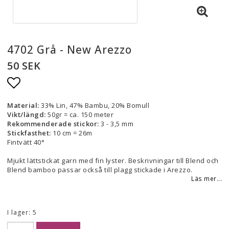
4702 Grå - New Arezzo
50 SEK
Lägg till i favoritlistan
Material:
33% Lin, 47% Bambu, 20% Bomull
Vikt/längd:
50gr = ca. 150 meter
Rekommenderade stickor:
3 - 3,5 mm
Stickfasthet:
10 cm = 26m
Fintvätt 40°
Mjukt lättstickat garn med fin lyster. Beskrivningar till Blend och
Blend bamboo passar också till plagg stickade i Arezzo.
Läs mer...
I lager: 5