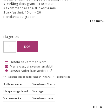
Vikt/längd:
50 gram = 110 meter
Rekommenderade stickor:
4 mm
Stickfasthet:
10 cm = 20m
Handtvätt 30 grader
Läs mer...
I lager: 20
KÖP
Betala säkert med kort
Maila oss, vi svarar snabbt!
Dessa rader kan ändras \*
\* Redigera dessa rader under Innehåll > Produktsida
Tillverkare
Sandnes Garn
Ursprungsland
Sverige
Varumärke
Sandnes Line
DELA