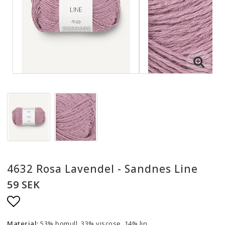
4632 Rosa Lavendel - Sandnes Line
59 SEK
Lägg till i favoritlistan
Material:
53% bomull, 33% viscose, 14% lin.