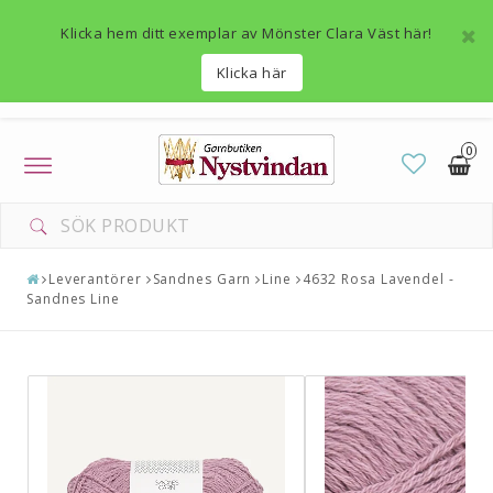
Klicka hem ditt exemplar av Mönster Clara Väst här!
Klicka här
0
Toggle
navigation
Leverantörer
Sandnes Garn
Line
4632 Rosa Lavendel -
Sandnes Line