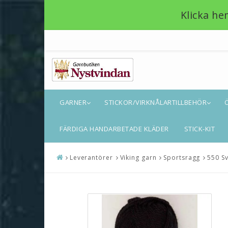
Klicka he
GARNER
STICKOR/VIRKNÅLARTILLBEHÖR
FÄRDIGA HANDARBETADE KLÄDER
STICK-KIT
Leverantörer
Viking garn
Sportsragg
550 Sv