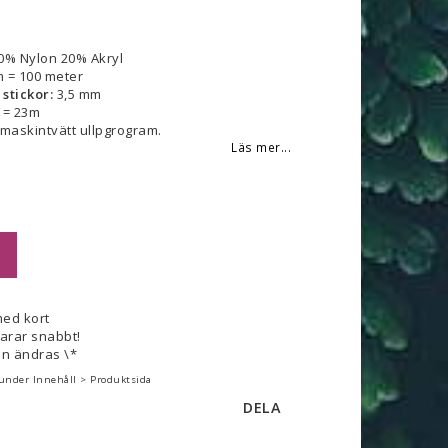
 favoritlistan
0% Nylon 20% Akryl
 = 100 meter
tickor:
3,5 mm
 = 23m
 maskintvätt ullpgrogram.
Läs mer...
med kort
varar snabbt!
n ändras \*
 under Innehåll > Produktsida
DELA