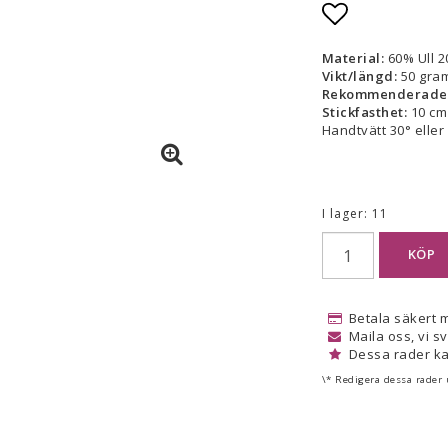
Lägg till i
Material:
60% Ull 2
Vikt/längd:
50 gram
Rekommenderade s
Stickfasthet:
10 cm
Handtvätt 30° eller
I lager: 11
KÖP
Betala säkert 
Maila oss, vi s
Dessa rader ka
\* Redigera dessa rader