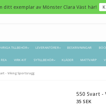
m ditt exemplar av Mönster Clara Väst här!
K
ÖVRIGA TILLBEHÖR
LEVERANTÖRER
BESKRIVNINGAR
BÖC
REA
VIRK-KIT
SYTILLBEHÖR
KLÄDER
MATTVARP
V
art - Viking Sportsragg
550 Svart -
35 SEK