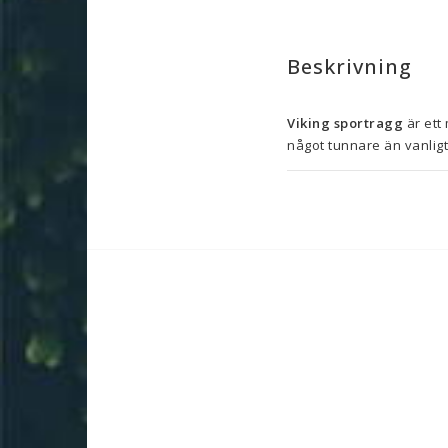
Beskrivning
Viking sportragg
 är et
något tunnare än vanligt 
och accessoarer i Viking