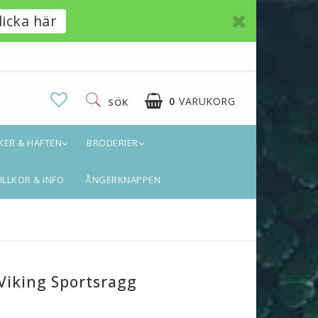
licka här
0
VARUKORG
SÖK
KER & HÄFTEN
BRODERIER
DIN VARUKORG ÄR TOM
ILLKOR & INFO
ÅNGERKNAPPEN
 Viking Sportsragg