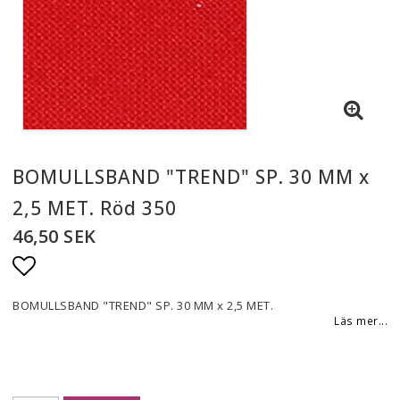
BOMULLSBAND "TREND" SP. 30 MM x
2,5 MET. Röd 350
46,50 SEK
Lägg till i favoritlistan
BOMULLSBAND "TREND" SP. 30 MM x 2,5 MET.
Läs mer...