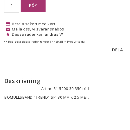
KÖP
Betala säkert med kort
Maila oss, vi svarar snabbt!
Dessa rader kan ändras \*
\* Redigera dessa rader under Innehåll > Produktsida
DELA
Beskrivning
Art.nr: 31-5200-30-350 röd
BOMULLSBAND "TREND" SP. 30 MM x 2,5 MET.