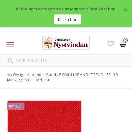
Klicka hem ditt exemplar av Mönster Clara Väst här!
Klicka här
0
Toggle
navigation
Övriga tillbehör
Band
BOMULLSBAND "TREND" SP. 30
MM x 2,5 MET. Röd 350
NYHET