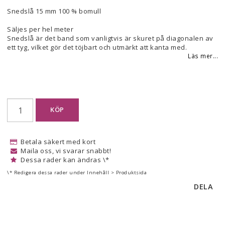
Lägg till i favoritlistan
Snedslå 15 mm 100 % bomull
Säljes per hel meter
Snedslå är det band som vanligtvis är skuret på diagonalen av
ett tyg, vilket gör det töjbart och utmärkt att kanta med.
Läs mer...
KÖP
Betala säkert med kort
Maila oss, vi svarar snabbt!
Dessa rader kan ändras \*
\* Redigera dessa rader under Innehåll > Produktsida
DELA