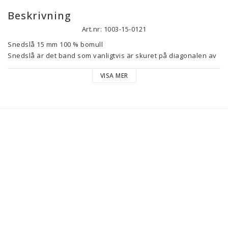
Beskrivning
Art.nr: 1003-15-0121
Snedslå 15 mm 100 % bomull

Snedslå är det band som vanligtvis är skuret på diagonalen av 
ett tyg, vilket gör det töjbart och utmärkt att kanta med.

VISA MER
Säljes per hel meter