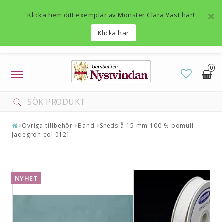
Klicka hem ditt exemplar av Mönster Clara Väst här!
Klicka här
0
Toggle
navigation
Övriga tillbehör
Band
Snedslå 15 mm 100 % bomull
Jadegrön col 0121
NYHET