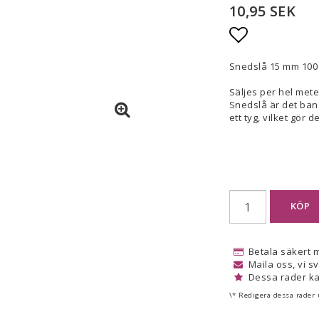
10,95 SEK
Lägg till i
Snedslå 15 mm 100
Säljes per hel mete
Snedslå är det ban
ett tyg, vilket gör 
KÖP
Betala säkert 
Maila oss, vi s
Dessa rader ka
\* Redigera dessa rader