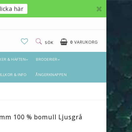
licka här
0
VARUKORG
SÖK
KER & HÄFTEN
BRODERIER
DIN VARUKORG ÄR TOM
ILLKOR & INFO
ÅNGERKNAPPEN
 mm 100 % bomull Ljusgrå