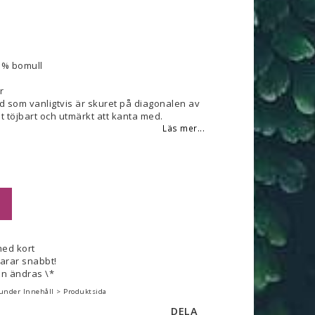
 favoritlistan
 % bomull
r
d som vanligtvis är skuret på diagonalen av
det töjbart och utmärkt att kanta med.
Läs mer...
med kort
varar snabbt!
n ändras \*
 under Innehåll > Produktsida
DELA