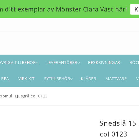
m ditt exemplar av Mönster Clara Väst här!
K
ÖVRIGA TILLBEHÖR
LEVERANTÖRER
BESKRIVNINGAR
BÖC
REA
VIRK-KIT
SYTILLBEHÖR
KLÄDER
MATTVARP
V
bomull Ljusgrå col 0123
Snedslå 15
col 0123