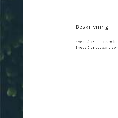
Beskrivning
Snedslå 15 mm 100 % bom
Snedslå är det band som v
med.

Säljes per hel meter