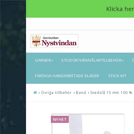
Klicka he
GARNER
STICKOR/VIRKNÅLARTILLBEHÖR
FÄRDIGA HANDARBETADE KLÄDER
STICK-KIT
Övriga tillbehör
Band
Snedslå 15 mm 100 % 
NYHET