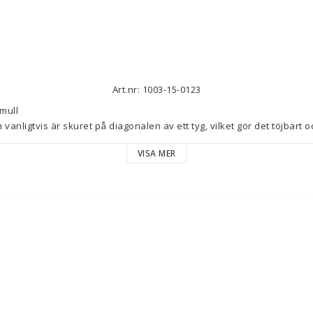
Art.nr: 1003-15-0123
ull

anligtvis är skuret på diagonalen av ett tyg, vilket gör det töjbart o
VISA MER