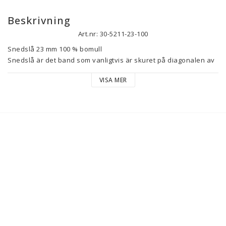
Beskrivning
Art.nr: 30-5211-23-100
Snedslå 23 mm 100 % bomull

Snedslå är det band som vanligtvis är skuret på diagonalen av 
ett tyg, vilket gör det töjbart och utmärkt att kanta med.

VISA MER
Säljes per hel meter