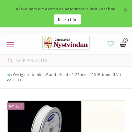
Klicka hem ditt exemplar av Mönster Clara Väst här!
Klicka här
0
Toggle
navigation
Övriga tillbehör
Band
Snedslå 23 mm 100 % bomull Vit
col 100
NYHET