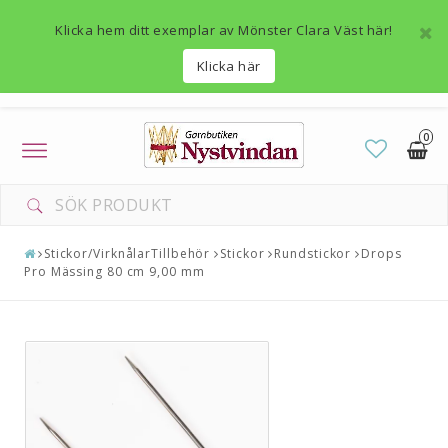
Klicka hem ditt exemplar av Mönster Clara Väst här!
Klicka här
0
Toggle
navigation
Stickor/VirknålarTillbehör
Stickor
Rundstickor
Drops
Pro Mässing 80 cm 9,00 mm