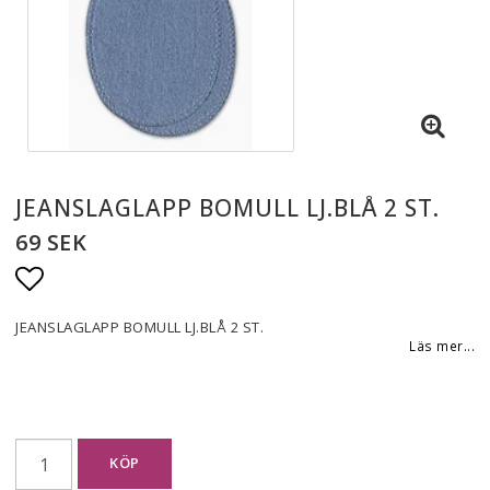
JEANSLAGLAPP BOMULL LJ.BLÅ 2 ST.
69 SEK
Lägg till i favoritlistan
JEANSLAGLAPP BOMULL LJ.BLÅ 2 ST.
Läs mer...
KÖP