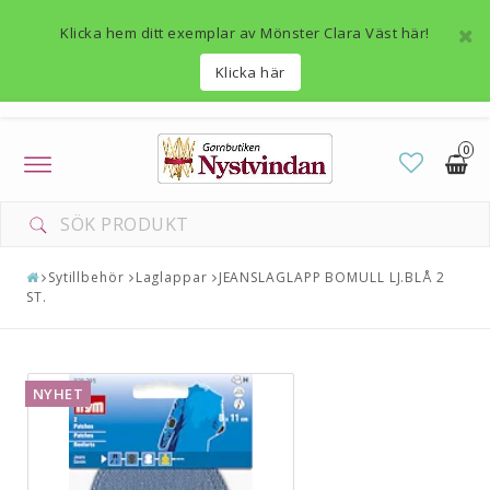
Klicka hem ditt exemplar av Mönster Clara Väst här!
Klicka här
0
Toggle
navigation
Sytillbehör
Laglappar
JEANSLAGLAPP BOMULL LJ.BLÅ 2
ST.
NYHET