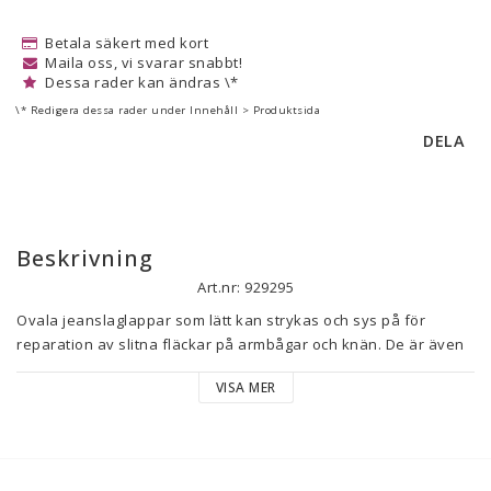
Betala säkert med kort
Maila oss, vi svarar snabbt!
Dessa rader kan ändras \*
\* Redigera dessa rader under Innehåll > Produktsida
DELA
Beskrivning
Art.nr: 929295
Ovala jeanslaglappar som lätt kan strykas och sys på för 
reparation av slitna fläckar på armbågar och knän. De är även 
populära som dekoration på ytterkläder och skyddar därmed 
VISA MER
exempelvis kavajen mot slitage.

Mått: 8 x 11 cm